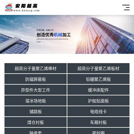
超高分子量聚乙烯棒材
超高分子量聚乙烯板材
防辐屏蔽板
铅硼聚乙烯板
异型件大型工件
缓冲床配件
溜冰场地板
护舷贴面板
铺路板
电缆线卡
煤仓衬板
车厢衬板
轴承套
密封圈